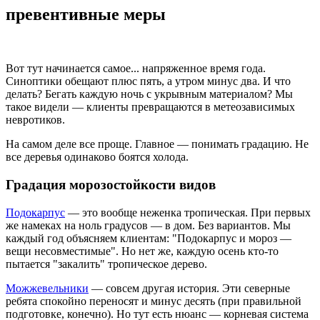
превентивные меры
Вот тут начинается самое... напряженное время года.
Синоптики обещают плюс пять, а утром минус два. И что
делать? Бегать каждую ночь с укрывным материалом? Мы
такое видели — клиенты превращаются в метеозависимых
невротиков.
На самом деле все проще. Главное — понимать градацию. Не
все деревья одинаково боятся холода.
Градация морозостойкости видов
Подокарпус
— это вообще неженка тропическая. При первых
же намеках на ноль градусов — в дом. Без вариантов. Мы
каждый год объясняем клиентам: "Подокарпус и мороз —
вещи несовместимые". Но нет же, каждую осень кто-то
пытается "закалить" тропическое дерево.
Можжевельники
— совсем другая история. Эти северные
ребята спокойно переносят и минус десять (при правильной
подготовке, конечно). Но тут есть нюанс — корневая система