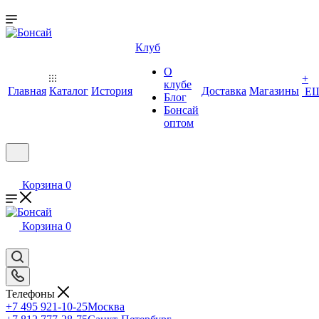
Клуб
О
+
клубе
Главная
Каталог
История
Доставка
Магазины
Е
Блог
Бонсай
оптом
Корзина
0
Корзина
0
Телефоны
+7 495 921-10-25
Москва