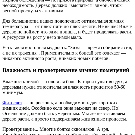
необходимость. Дерево должно "выспаться" зимой, чтобы
весной проснуться активным.
Для большинства наших подопечных оптимальная зимняя
температура — от плюс пяти до плюс десяти. Не выше! Иначе
дерево не поймет, что зима пришла, и будет продолжать расти.
А ресурсов на рост у него зимой мало.
Есть такая восточная мудрость: "Зима — время собирания сил,
а не их трачения". Применительно к бонсай это означает —
никакого активного роста, никаких новых побегов.
Влажность и проветривание зимних помещений
Влажность зимой — головная боль. Батареи сушат воздух, а
деревьям нужна относительная влажность процентов 50-60
минимум.
Фитосвет
— не роскошь, а необходимость для коротких
зимних дней. Особенно если окна выходят на север. Но!
Освещение должно быть умеренным. Мы же не заставляем
дерево расти, а просто поддерживаем жизненные процессы.
Проветривание... Многие боятся сквозняков. А зря.
Застойный воздух — это риск грибковых заболеваний. Лучше