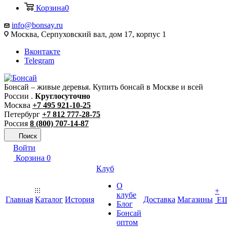
Корзина
0
info@bonsay.ru
Москва, Cерпуховский вал, дом 17, корпус 1
Вконтакте
Telegram
Бонсай – живые деревья. Купить бонсай в Москве и всей
России .
Круглосуточно
Москва
+7 495 921-10-25
Петербург
+7 812 777-28-75
Россия
8 (800) 707-14-87
Поиск
Войти
Корзина
0
Клуб
О
+
клубе
Главная
Каталог
История
Доставка
Магазины
Е
Блог
Бонсай
оптом