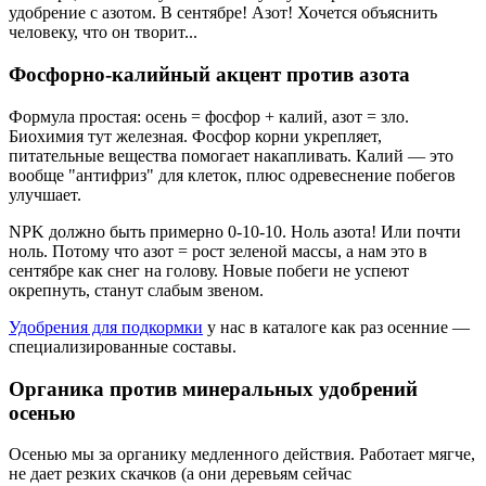
удобрение с азотом. В сентябре! Азот! Хочется объяснить
человеку, что он творит...
Фосфорно-калийный акцент против азота
Формула простая: осень = фосфор + калий, азот = зло.
Биохимия тут железная. Фосфор корни укрепляет,
питательные вещества помогает накапливать. Калий — это
вообще "антифриз" для клеток, плюс одревеснение побегов
улучшает.
NPK должно быть примерно 0-10-10. Ноль азота! Или почти
ноль. Потому что азот = рост зеленой массы, а нам это в
сентябре как снег на голову. Новые побеги не успеют
окрепнуть, станут слабым звеном.
Удобрения для подкормки
у нас в каталоге как раз осенние —
специализированные составы.
Органика против минеральных удобрений
осенью
Осенью мы за органику медленного действия. Работает мягче,
не дает резких скачков (а они деревьям сейчас