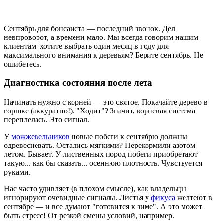
Сентябрь для бонсаиста — последний звонок. Дел
невпроворот, а времени мало. Мы всегда говорим нашим
клиентам: хотите выбрать один месяц в году для
максимального внимания к деревьям? Берите сентябрь. Не
ошибетесь.
Диагностика состояния после лета
Начинать нужно с корней — это святое. Покачайте дерево в
горшке (аккуратно!). "Ходит"? Значит, корневая система
переплелась. Это сигнал.
У
можжевельников
новые побеги к сентябрю должны
одревесневать. Остались мягкими? Перекормили азотом
летом. Бывает. У лиственных пород побеги приобретают
такую... как бы сказать... осеннюю плотность. Чувствуется
руками.
Нас часто удивляет (в плохом смысле), как владельцы
игнорируют очевидные сигналы. Листья у
фикуса
желтеют в
сентябре — и все думают "готовится к зиме". А это может
быть стресс! От резкой смены условий, например.