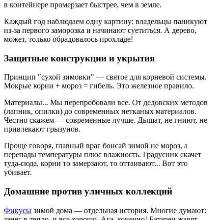
в контейнере промерзает быстрее, чем в земле.
Каждый год наблюдаем одну картину: владельцы паникуют
из-за первого заморозка и начинают суетиться. А дерево,
может, только обрадовалось прохладе!
Защитные конструкции и укрытия
Принцип "сухой зимовки" — святое для корневой системы.
Мокрые корни + мороз = гибель. Это железное правило.
Материалы... Мы перепробовали все. От дедовских методов
(лапник, опилки) до современных нетканых материалов.
Честно скажем — современные лучше. Дышат, не гниют, не
привлекают грызунов.
Проще говоря, главный враг бонсай зимой не мороз, а
перепады температуры плюс влажность. Градусник скачет
туда-сюда, корни то замерзают, то оттаивают... Вот это
убивает.
Домашние против уличных коллекций
Фикусы
зимой дома — отдельная история. Многие думают:
занес в тепло, и все хорошо. Ага, конечно! Батареи жарят,