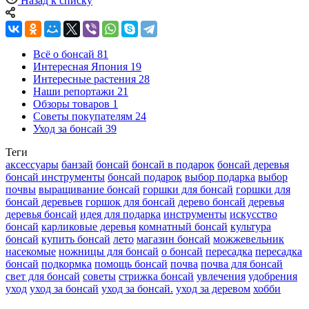
Назад к списку
Всё о бонсай
81
Интересная Япония
19
Интересные растения
28
Наши репортажи
21
Обзоры товаров
1
Советы покупателям
24
Уход за бонсай
39
Теги
аксессуары
банзай
бонсай
бонсай в подарок
бонсай деревья
бонсай инструменты
бонсай подарок
выбор подарка
выбор
почвы
выращивание бонсай
горшки для бонсай
горшки для
бонсай деревьев
горшок для бонсай
дерево бонсай
деревья
деревья бонсай
идея для подарка
инструменты
искусство
бонсай
карликовые деревья
комнатный бонсай
культура
бонсай
купить бонсай
лето
магазин бонсай
можжевельник
насекомые
ножницы для бонсай
о бонсай
пересадка
пересадка
бонсай
подкормка
помощь бонсай
почва
почва для бонсай
свет для бонсай
советы
стрижка бонсай
увлечения
удобрения
уход
уход за бонсай
уход за бонсай.
уход за деревом
хобби