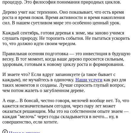
процедур. Это философия понимания природных циклов.
Дерево учит нас терпению. Оно показывает, что есть время
роста и время покоя. Время активности и время накопления
сил. В нашем суетливом мире это особенно ценный урок.
Каждый сентябрь, готовя деревья к зиме, мы заново учимся
слушать природу. Не торопить события. Не пытаться ускорить
то, что должно идти своим чередом.
Правильная осенняя подготовка — это инвестиция в будущую
весну. В тот момент, когда ваше дерево проснется сильным,
здоровым, готовым к новому циклу роста и формирования.
И знаете что? Если вдруг запаникуете (а такое бывает с
каждым), не мучайтесь в одиночку.
Наши услуги
как раз для
таких моментов и созданы. Лучше спросить глупый вопрос,
чем потом жалеть о загубленном дереве.
А еще... В бонсай, честно говоря, мелочей вообще нет. То, что
кажется незначительным сегодня, через пару лет может
оказаться решающим. Мы это на собственном опыте знаем —
каждая "мелочь" через годы складывается в нечто... ну, в
совершенство, если хотите.