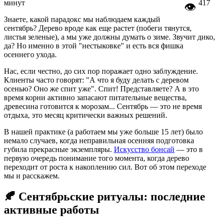
минут
417
👁
Знаете, какой парадокс мы наблюдаем каждый
сентябрь? Дерево вроде как еще растет (побеги тянутся,
листья зеленые), а мы уже должны думать о зиме. Звучит дико,
да? Но именно в этой "нестыковке" и есть вся фишка
осеннего ухода.
Нас, если честно, до сих пор поражает одно заблуждение.
Клиенты часто говорят: "А что я буду делать с деревом
осенью? Оно же спит уже". Спит! Представляете? А в это
время корни активно запасают питательные вещества,
древесина готовится к морозам... Сентябрь — это не время
отдыха, это месяц критически важных решений.
В нашей практике (а работаем мы уже больше 15 лет) было
немало случаев, когда неправильная осенняя подготовка
губила прекрасные экземпляры.
Искусство бонсай
— это в
первую очередь понимание того момента, когда дерево
переходит от роста к накоплению сил. Вот об этом переходе
мы и расскажем.
🍂 Сентябрьские ритуалы: последние
активные работы