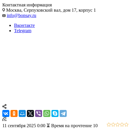
Контактная информация
Москва, Cерпуховский вал, дом 17, корпус 1
info@bonsay.ru
Вконтакте
Telegram
Сентябрьский уход за бонсай:
критически важные работы
перед зимним покоем
Сентябрь - критический месяц для бонсай. Узнайте, как
правильно провести последние подкормки перед зимой,
выполнить формирующую обрезку и защитить деревья от
первых заморозков. Проверенные методики от экспертов.
11 сентября 2025 0:00
⏳ Время на прочтение 10