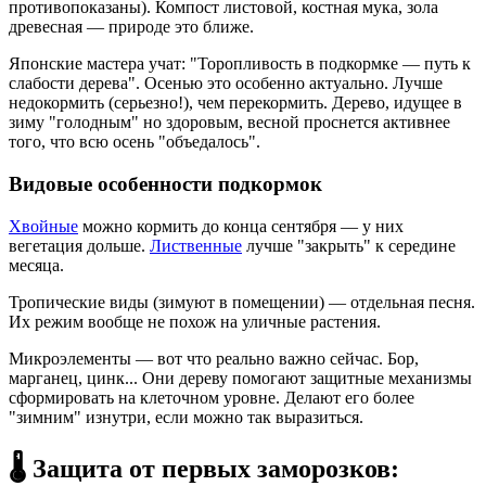
противопоказаны). Компост листовой, костная мука, зола
древесная — природе это ближе.
Японские мастера учат: "Торопливость в подкормке — путь к
слабости дерева". Осенью это особенно актуально. Лучше
недокормить (серьезно!), чем перекормить. Дерево, идущее в
зиму "голодным" но здоровым, весной проснется активнее
того, что всю осень "объедалось".
Видовые особенности подкормок
Хвойные
можно кормить до конца сентября — у них
вегетация дольше.
Лиственные
лучше "закрыть" к середине
месяца.
Тропические виды (зимуют в помещении) — отдельная песня.
Их режим вообще не похож на уличные растения.
Микроэлементы — вот что реально важно сейчас. Бор,
марганец, цинк... Они дереву помогают защитные механизмы
сформировать на клеточном уровне. Делают его более
"зимним" изнутри, если можно так выразиться.
🌡️ Защита от первых заморозков: