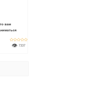
то вам
аниматься
👁
7337