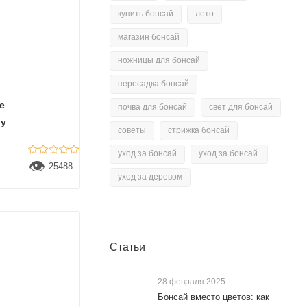
купить бонсай
лето
магазин бонсай
ножницы для бонсай
пересадка бонсай
е
почва для бонсай
свет для бонсай
ру
советы
стрижка бонсай
уход за бонсай
уход за бонсай.
👁
25488
уход за деревом
Статьи
28 февраля 2025
Бонсай вместо цветов: как