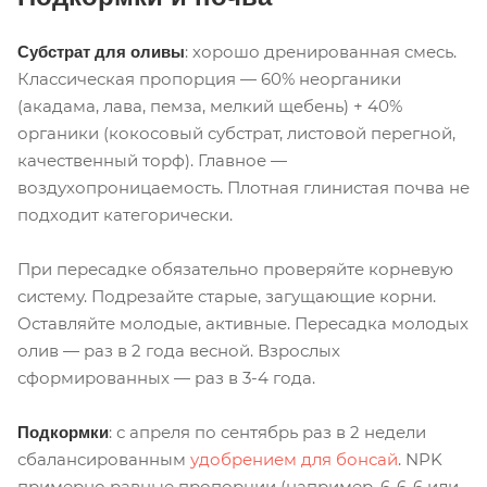
: хорошо дренированная смесь.
Субстрат для оливы
Классическая пропорция — 60% неорганики
(акадама, лава, пемза, мелкий щебень) + 40%
органики (кокосовый субстрат, листовой перегной,
качественный торф). Главное —
воздухопроницаемость. Плотная глинистая почва не
подходит категорически.
При пересадке обязательно проверяйте корневую
систему. Подрезайте старые, загущающие корни.
Оставляйте молодые, активные. Пересадка молодых
олив — раз в 2 года весной. Взрослых
сформированных — раз в 3-4 года.
: с апреля по сентябрь раз в 2 недели
Подкормки
сбалансированным
удобрением для бонсай
. NPK
примерно равные пропорции (например, 6-6-6 или