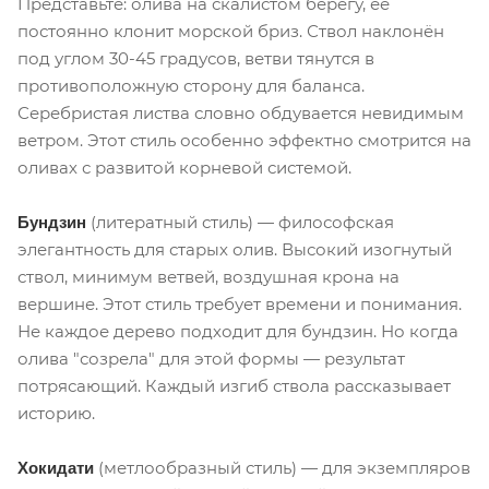
Представьте: олива на скалистом берегу, её
постоянно клонит морской бриз. Ствол наклонён
под углом 30-45 градусов, ветви тянутся в
противоположную сторону для баланса.
Серебристая листва словно обдувается невидимым
ветром. Этот стиль особенно эффектно смотрится на
оливах с развитой корневой системой.
(литератный стиль) — философская
Бундзин
элегантность для старых олив. Высокий изогнутый
ствол, минимум ветвей, воздушная крона на
вершине. Этот стиль требует времени и понимания.
Не каждое дерево подходит для бундзин. Но когда
олива "созрела" для этой формы — результат
потрясающий. Каждый изгиб ствола рассказывает
историю.
(метлообразный стиль) — для экземпляров
Хокидати