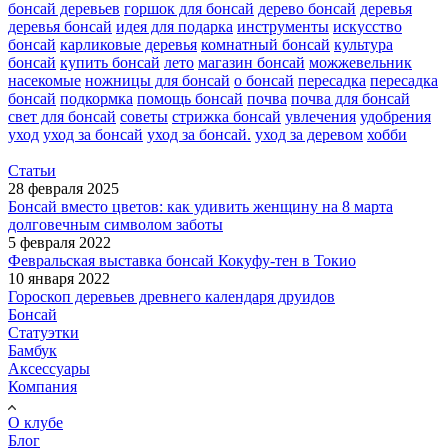
бонсай деревьев
горшок для бонсай
дерево бонсай
деревья
деревья бонсай
идея для подарка
инструменты
искусство
бонсай
карликовые деревья
комнатный бонсай
культура
бонсай
купить бонсай
лето
магазин бонсай
можжевельник
насекомые
ножницы для бонсай
о бонсай
пересадка
пересадка
бонсай
подкормка
помощь бонсай
почва
почва для бонсай
свет для бонсай
советы
стрижка бонсай
увлечения
удобрения
уход
уход за бонсай
уход за бонсай.
уход за деревом
хобби
Статьи
28 февраля 2025
Бонсай вместо цветов: как удивить женщину на 8 марта
долговечным символом заботы
5 февраля 2022
Февральская выставка бонсай Кокуфу-тен в Токио
10 января 2022
Гороскоп деревьев древнего календаря друидов
Бонсай
Статуэтки
Бамбук
Аксессуары
Компания
О клубе
Блог