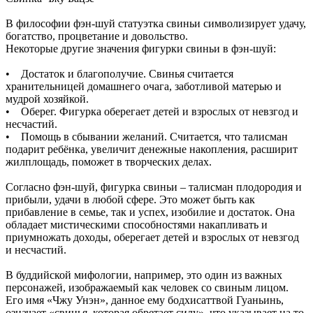
В философии фэн-шуй статуэтка свиньи символизирует удачу,
богатство, процветание и довольство.
Некоторые другие значения фигурки свиньи в фэн-шуй:
• Достаток и благополучие. Свинья считается
хранительницей домашнего очага, заботливой матерью и
мудрой хозяйкой.
• Оберег. Фигурка оберегает детей и взрослых от невзгод и
несчастий.
• Помощь в сбывании желаний. Считается, что талисман
подарит ребёнка, увеличит денежные накопления, расширит
жилплощадь, поможет в творческих делах.
Согласно фэн-шуй, фигурка свиньи – талисман плодородия и
прибыли, удачи в любой сфере. Это может быть как
прибавление в семье, так и успех, изобилие и достаток. Она
обладает мистическими способностями накапливать и
приумножать доходы, оберегает детей и взрослых от невзгод
и несчастий.
В буддийской мифологии, например, это один из важных
персонажей, изображаемый как человек со свиным лицом.
Его имя «Чжу Унэн», данное ему бодхисаттвой Гуаньинь,
означает «свинья, которая обретает силу», что указывает на то,