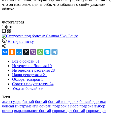
что он настолько ценит себя, что забывает о своём ужасном
облике.
Фотогалерея
1
фото
—
Назад к списку
Всё о бонсай
81
Интересная Япония
19
Интересные растения
28
Наши репортажи
21
Обзоры товаров
1
Советы покупателям
24
Уход за бонсай
39
Теги
аксессуары
банзай
бонсай
бонсай в подарок
бонсай деревья
бонсай инструменты
бонсай подарок
выбор подарка
выбор
почвы
выращивание бонсай
горшки для бонсай
горшки для