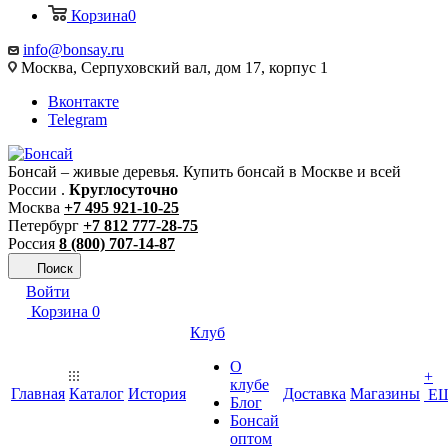
Корзина
0
info@bonsay.ru
Москва, Cерпуховский вал, дом 17, корпус 1
Вконтакте
Telegram
Бонсай – живые деревья. Купить бонсай в Москве и всей
России .
Круглосуточно
Москва
+7 495 921-10-25
Петербург
+7 812 777-28-75
Россия
8 (800) 707-14-87
Поиск
Войти
Корзина
0
Клуб
О
+
клубе
Главная
Каталог
История
Доставка
Магазины
Е
Блог
Бонсай
оптом