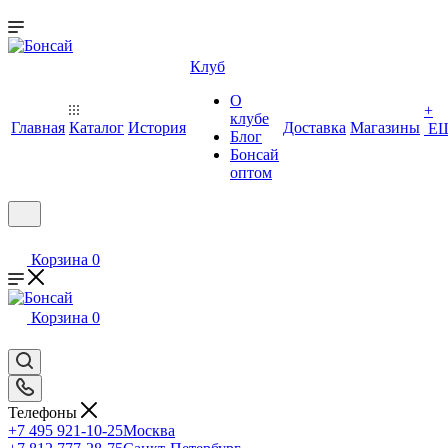
Клуб
О
+
клубе
Главная
Каталог
История
Доставка
Магазины
Е
Блог
Бонсай
оптом
Корзина
0
Корзина
0
Телефоны
+7 495 921-10-25
Москва