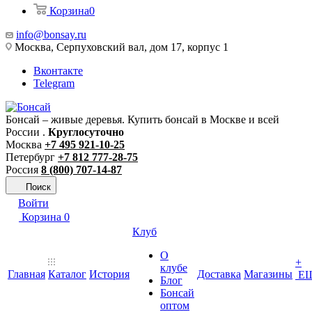
Корзина
0
info@bonsay.ru
Москва, Cерпуховский вал, дом 17, корпус 1
Вконтакте
Telegram
Бонсай – живые деревья. Купить бонсай в Москве и всей
России .
Круглосуточно
Москва
+7 495 921-10-25
Петербург
+7 812 777-28-75
Россия
8 (800) 707-14-87
Поиск
Войти
Корзина
0
Клуб
О
+
клубе
Главная
Каталог
История
Доставка
Магазины
Е
Блог
Бонсай
оптом