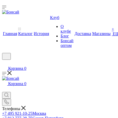
Клуб
О
+
клубе
Главная
Каталог
История
Доставка
Магазины
Е
Блог
Бонсай
оптом
Корзина
0
Корзина
0
Телефоны
+7 495 921-10-25
Москва